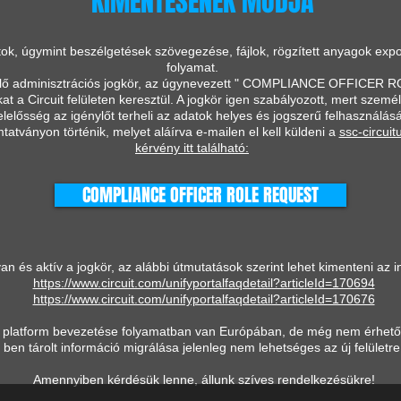
KIMENTÉSÉNEK MÓDJA
tok, úgymint beszélgetések szövegezése, fájlok, rögzített anyagok exp
folyamat.
lő adminisztrációs jogkör, az úgynevezett " COMPLIANCE OFFICER ROL
at a Circuit felületen keresztül. A jogkör igen szabályozott, mert szemé
lelősség az igénylőt terheli az adatok helyes és jogszerű felhasználásá
atványon történik, melyet aláírva e-mailen el kell küldeni a
ssc-circui
kérvény itt található:
COMPLIANCE OFFICER ROLE REQUEST
n és aktív a jogkör, az alábbi útmutatások szerint lehet kimenteni az i
https://www.circuit.com/unifyportalfaqdetail?articleId=170694
https://www.circuit.com/unifyportalfaqdetail?articleId=170676
pú platform bevezetése folyamatban van Európában, de még nem érhető 
ben tárolt információ migrálása jelenleg nem lehetséges az új felületre
Amennyiben kérdésük lenne, állunk szíves rendelkezésükre!