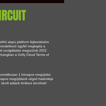
IRCUIT
felhő alapú platform fejlesztésére
el rendelkező ügyfél megkapta a
cuit szolgáltatás megszűnik 2022
szhangban a Unify Cloud Terms of
utomatikusan 1 hónapos megújítási
ónapos megújítások végső határideje
tárolt adatok törlésre kerülnek!