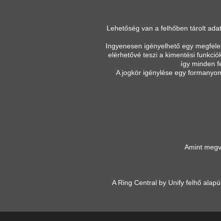
Lehetőség van a felhőben tárolt ada
Ingyenesen igényelhető egy megfele
elérhetővé teszi a kimentési funkciók
így minden fe
A jogkör igénylése egy formanyomt
Amint megva
A Ring Central by Unify felhő ala