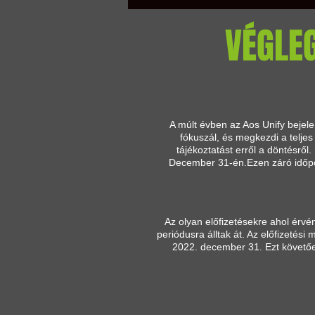
VÉGLEG
A múlt évben az Aos Unify bejelen
fókuszál, és megkezdi a teljes
tájékoztatást erről a döntésről
December 31-én.Ezen záró időpon
Az olyan előfizetésekre ahol érvé
periódusra álltak át. Az előfizetés
2022. december 31. Ezt követően