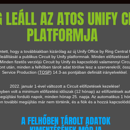
 LEÁLL AZ ATOS UNIFY C
PLATFORMJA
tett, hogy a továbbiakban kizárólag az új Unify Office by Ring Central 
 leállítását a publikus Circuit by Unify platformnak. Minden előfizetéss
. Minden fizetős verziójú Circuit by Unify és kapcsolódó valamennyi Cir
t után, minden a felhőben tárolt adat törölve lesz a szerverekről, ös
Service Production (
TOSP
) 14.3-as pontjában definiált irányelvekkel.
2022. január 1-ével változott a Circuit előfizetések kezelése!
nyben volt a minimum előfizetési időszak (12 hónap) az előfizetések a
i megújítási forduló napok, minden hónap 25. napja. Az automatikus 1 h
 további megújítás már nem történik, és a fiók és a hozzá kapcsolódó 
A FELHŐBEN TÁROLT ADATOK