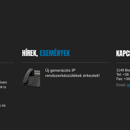
HÍREK,
ESEMÉNYEK
KAPC
Új generációs IP
1149 Bu
Tel: +36
rendszerkészülékek érkeztek!
Fax: +3
éven
Email:
i
k is
k mi