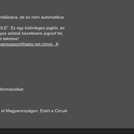
ortálására, de ez nem automatikus
E". Ez egy különleges jogkör, és
lyes adatok kezelésére jogosít fel,
t tekintve!
tusersupport@atos.net címre. A
nformációkat:
el Magyarországon. Ezért a Circuit-
.