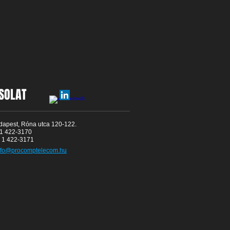
SOLAT
dapest, Róna utca 120-122.
 1 422-3170
6 1 422-3171
nfo@procomptelecom.hu