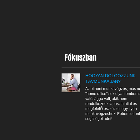
Fókuszban
HOGYAN DOLGOZZUNK
TÁVMUNKÁBAN?
Az otthoni munkavégzés, más n
"home office" sok olyan emberne
valósággá vált, akik nem
rendelkeznek tapasztalattal és
megfelelŐ eszközzel egy ilyen
munkavégzéshez! Ebben tudun
segítséget adni!